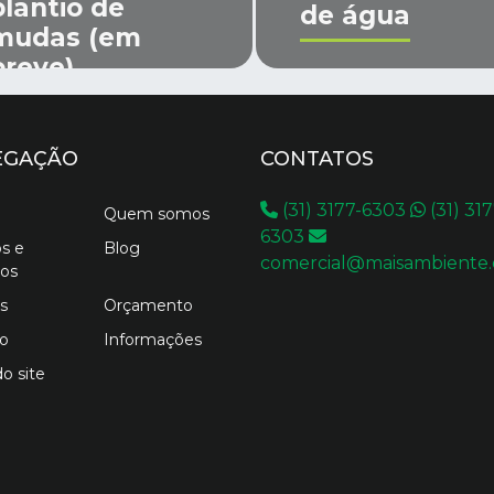
plantio de
de água
mudas (em
breve)
EGAÇÃO
CONTATOS
(31) 3177-6303
(31) 317
Quem somos
6303
os e
Blog
comercial@maisambiente.
os
s
Orçamento
o
Informações
o site