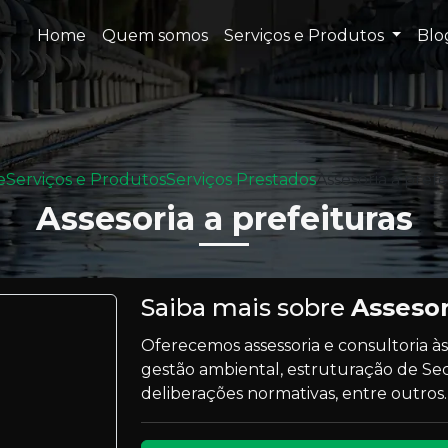
Home
Quem somos
Serviços e Produtos
Bl
e
Serviços e Produtos
Serviços Prestados
Assesoria a prefe
Assesoria a prefeituras
Saiba mais sobre
Assesor
Oferecemos assessoria e consultoria à
gestão ambiental, estruturação de Se
deliberações normativas, entre outros.