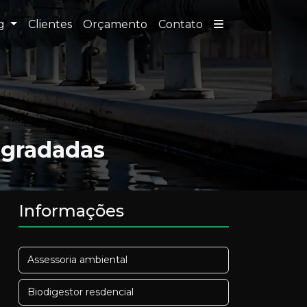
og
Clientes
Orçamento
Contato
dadas
egradadas
Informações
Assessoria ambiental
Biodigestor resdencial