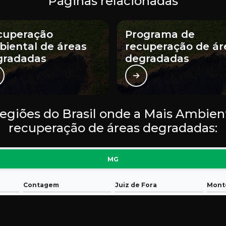
Páginas relacionadas
cuperação
Programa de
iental de áreas
recuperação de ár
gradadas
degradadas
 regiões do Brasil onde a Mais Ambien
recuperação de áreas degradadas:
MG
Contagem
Juiz de Fora
Monte
Governador Valadares
Divinópolis
Ipati
Poços de Caldas
Patos de Minas
Pous