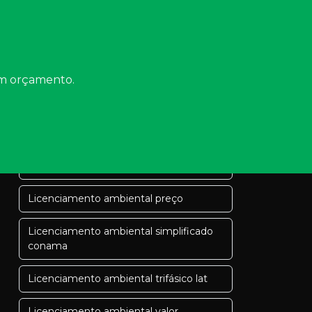
Licença de instalação li
Licença de instalação loteamento
Licença de operação ambiental
 um orçamento.
consulta
Licenciamento ambiental
Licenciamento ambiental
concomitante
Licenciamento ambiental preço
Licenciamento ambiental simplificado
conama
Licenciamento ambiental trifásico lat
Licenciamento ambiental valor