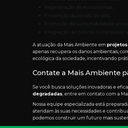
Regeneração de ecossistemas;
Prevenção da erosão do solo;
Promoção da sustentabilidade ambie
Integração de práticas sustentáveis a
A atuação da Mais Ambiente em
projeto
apenas recupera os danos ambientais, co
ecológica da sociedade, incentivando prát
Contate a Mais Ambiente p
Se você busca soluções inovadoras e efic
degradadas
, entre em contato com a Ma
Nossa equipe especializada está preparad
atendam às suas necessidades e contribu
podemos construir um futuro mais sustent