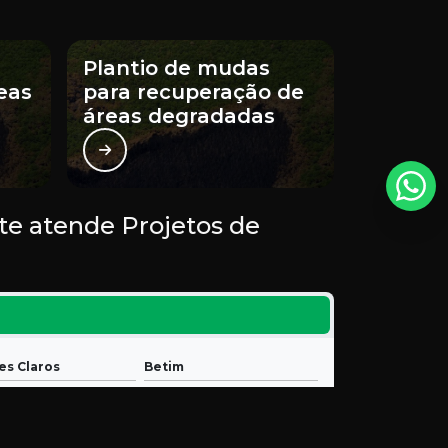
flora
Projetos ambientais
Plantio de mudas
eas
para recuperação de
Regularização de poço artesiano
áreas degradadas
Relatório ambiental simplificado
Relatório ambiental simplificado ras
te atende Projetos de
Relatório de avaliação de desempenho
ambiental rada
Relatório de controle ambiental
Relatório de impacto ambiental rima
s Claros
Betim
nga
Sete Lagoas
Saneamento rural
o Alegre
Teófilo Otoni