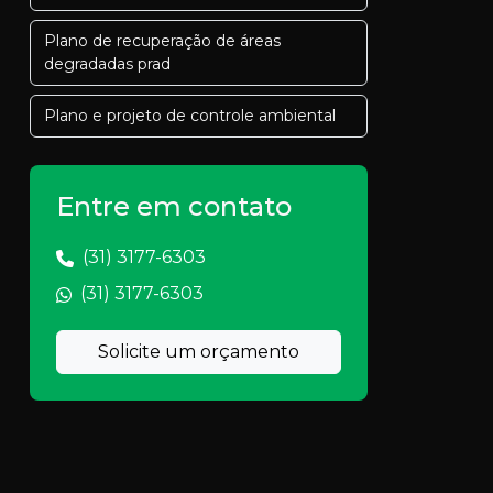
Plano de recuperação de áreas
degradadas prad
Plano e projeto de controle ambiental
Projeto de outorga
Entre em contato
Projeto de outorga de água
(31) 3177-6303
Projeto de saneamento
(31) 3177-6303
Projeto de saneamento basico
Solicite um orçamento
Projeto de sanemaneto rural
Projeto saneamento rural
Projeto técnico de reconstituição da