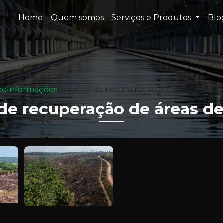
Home
Quem somos
Serviços e Produtos
Bl
me
Informações
Projetos de recuperação de áreas degra
 de recuperação de áreas d