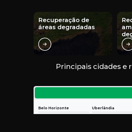
Recuperação de
Re
áreas degradadas
amb
de
Principais cidades e
Belo Horizonte
Uberlândia
Uberaba
Ribeirão das Neves
Santa Luzia
Ibirité