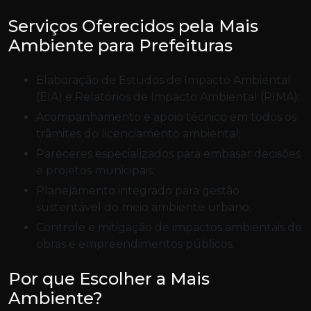
Serviços Oferecidos pela Mais
Ambiente para Prefeituras
Elaboração de Estudos de Impacto Ambiental
(EIA) e Relatórios de Impacto Ambiental (RIMA);
Acompanhamento e apoio técnico em todos os
trâmites do licenciamento ambiental;
Pareceres especializados para embasar decisões
e projetos municipais;
Planejamento integrado para gestão
sustentável do meio ambiente urbano;
Controle e mitigação de impactos ambientais de
obras e empreendimentos públicos.
Por que Escolher a Mais
Ambiente?