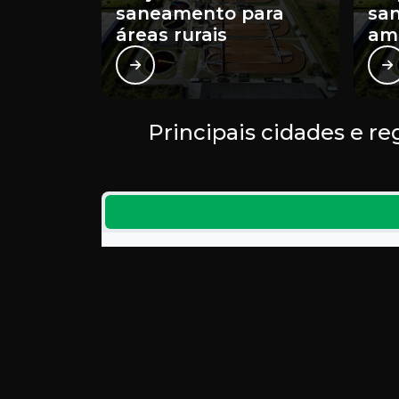
saneamento para
sa
áreas rurais
am
Principais cidades e r
Belo Horizonte
Uberlândia
Uberaba
Ribeirão das Neves
Santa Luzia
Ibirité
Varginha
Conselheiro Lafaie
Itabira
Passos