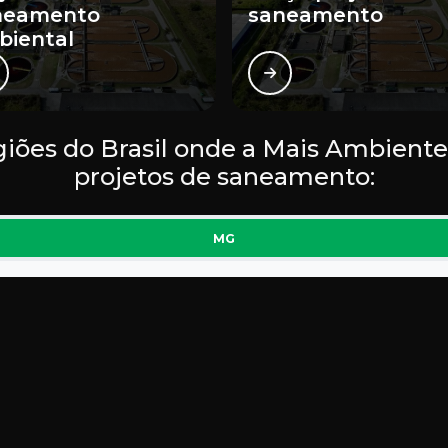
neamento
saneamento
biental
egiões do Brasil onde a Mais Ambient
projetos de saneamento:
MG
Contagem
Juiz de Fora
Monte
Governador Valadares
Divinópolis
Ipati
Poços de Caldas
Patos de Minas
Pous
te
Sabará
Vespasiano
Barb
Nova Lima
Araxá
Nova 