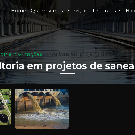
Home
Quem somos
Serviços e Produtos
Bl
Home
Informações
Consultoria em projetos de saneamen
ltoria em projetos de sane