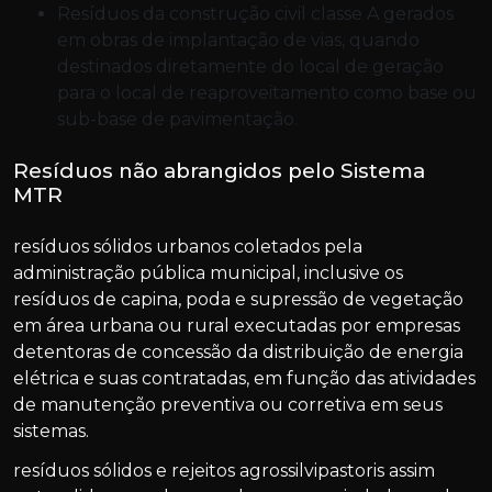
resíduos da construção civil classe A gerados
em obras de implantação de vias, quando
destinados diretamente do local de geração
para o local de reaproveitamento como base ou
sub-base de pavimentação.
Resíduos não abrangidos pelo Sistema
MTR
resíduos sólidos urbanos coletados pela
administração pública municipal, inclusive os
resíduos de capina, poda e supressão de vegetação
em área urbana ou rural executadas por empresas
detentoras de concessão da distribuição de energia
elétrica e suas contratadas, em função das atividades
de manutenção preventiva ou corretiva em seus
sistemas.
resíduos sólidos e rejeitos agrossilvipastoris assim