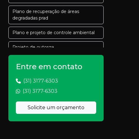
Plano de recuperação de áreas
degradadas prad
Plano e projeto de controle ambiental
Projeto de outorga
Projeto de outorga de água
Entre em contato
Projeto de saneamento
(31) 3177-6303
(31) 3177-6303
Projeto de saneamento basico
Projeto de sanemaneto rural
Solicite um orçamento
Projeto saneamento rural
Projeto técnico de reconstituição da