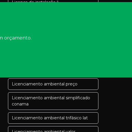
Licença de instalação li
Licença de instalação loteamento
Licença de operação ambiental
consulta
 um orçamento.
Licenciamento ambiental
Licenciamento ambiental
concomitante
Licenciamento ambiental preço
Licenciamento ambiental simplificado
conama
Licenciamento ambiental trifásico lat
Licenciamento ambiental valor