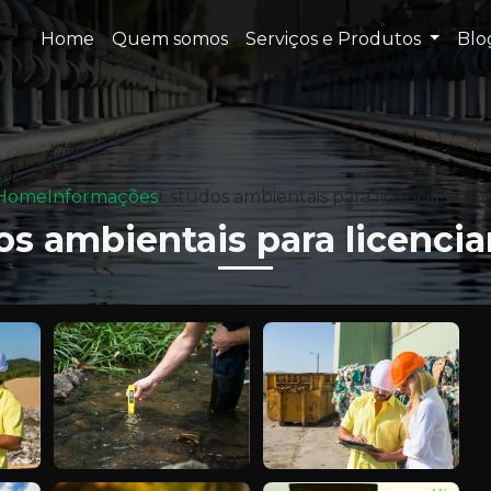
Home
Quem somos
Serviços e Produtos
Bl
Home
Informações
Estudos ambientais para licenciament
os ambientais para licenci